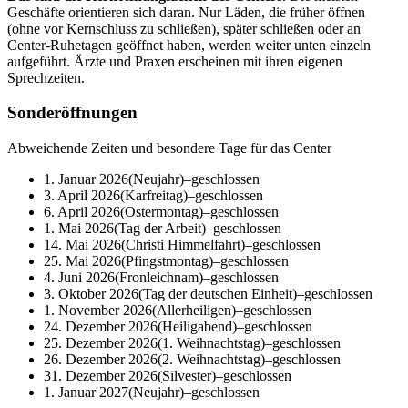
Geschäfte orientieren sich daran. Nur Läden, die früher öffnen
(ohne vor Kernschluss zu schließen), später schließen oder an
Center-Ruhetagen geöffnet haben, werden weiter unten einzeln
aufgeführt. Ärzte und Praxen erscheinen mit ihren eigenen
Sprechzeiten.
Sonderöffnungen
Abweichende Zeiten und besondere Tage für das Center
1. Januar 2026
(
Neujahr
)
–
geschlossen
3. April 2026
(
Karfreitag
)
–
geschlossen
6. April 2026
(
Ostermontag
)
–
geschlossen
1. Mai 2026
(
Tag der Arbeit
)
–
geschlossen
14. Mai 2026
(
Christi Himmelfahrt
)
–
geschlossen
25. Mai 2026
(
Pfingstmontag
)
–
geschlossen
4. Juni 2026
(
Fronleichnam
)
–
geschlossen
3. Oktober 2026
(
Tag der deutschen Einheit
)
–
geschlossen
1. November 2026
(
Allerheiligen
)
–
geschlossen
24. Dezember 2026
(
Heiligabend
)
–
geschlossen
25. Dezember 2026
(
1. Weihnachtstag
)
–
geschlossen
26. Dezember 2026
(
2. Weihnachtstag
)
–
geschlossen
31. Dezember 2026
(
Silvester
)
–
geschlossen
1. Januar 2027
(
Neujahr
)
–
geschlossen