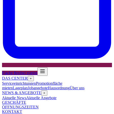
Fläche flexibel mieten
DAS CENTER
+
Serviceeinrichtungen
Promotionfläche
mieten
Lageplan
Jobangebote
Hausordnung
Über uns
NEWS & ANGEBOTE
+
Aktuelle News
Aktuelle Angebote
GESCHÄFTE
ÖFFNUNGSZEITEN
KONTAKT