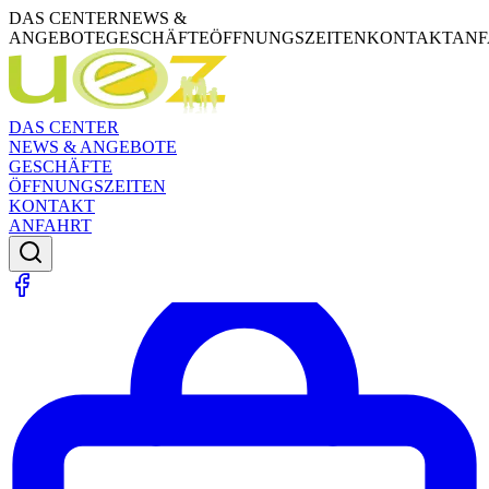
DAS CENTER
NEWS &
ANGEBOTE
GESCHÄFTE
ÖFFNUNGSZEITEN
KONTAKT
ANF
DAS CENTER
NEWS & ANGEBOTE
GESCHÄFTE
ÖFFNUNGSZEITEN
KONTAKT
ANFAHRT